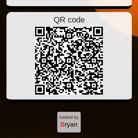
QR code
hosted by
B
ryan